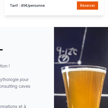
Tarif : 45€/personne
Réserver
L
ion !
ythologie pour
consulting caves
ormations et à