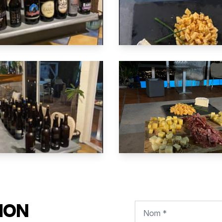
ION
Nom *