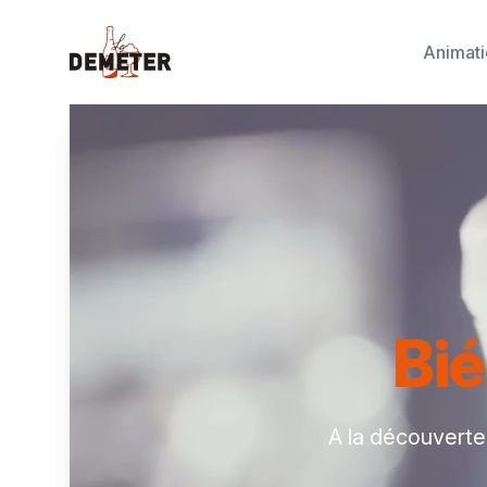
Le Demeter
Animati
Bié
A la découverte 