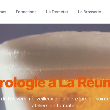
ons
Formations
Le Demeter
La Brasserie
rologie à La Réu
de l’univers merveilleux de la bière lors de soiré
ateliers de formation